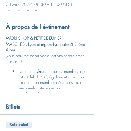
04 May 2022, 08:30 – 11:00 CEST
Lyon, Lyon, France
À propos de l'événement
WORKSHOP & PETIT DEJEUNER
MARCHES : Lyon et région Lyonnaise & Rhône
Alpes
(vous pourrez poser vos questions et également
intervenir)
Evénement
Gratuit
pour les membres de
notre Club THCC, également ouvert aux
hôteliers non membres décideurs, aux
personnels hôteliers et aux
fournisseurs/partenaires/experts de
l'hôtellerie
Billets
Des Partenaires et Experts indépendants externes
interviendront pour intervenir sur les thématiques
suivantes:
Sale ended
Sales & Marketing
(booster ses ventes,