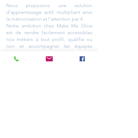
Nous proposons une solution
d’apprentissage actif, multipliant ainsi
la mémorisation et l’attention par 4.
Notre ambition chez Make Me Glow
est de rendre facilement accessibles
nos métiers à tout profil, qualifié ou
non et accompagner les équipes
opérationnelles dans le
développement de leurs compétences
de manière continue.
Notre devise, APPRENEZ, PRATIQUEZ,
MAITRISEZ.