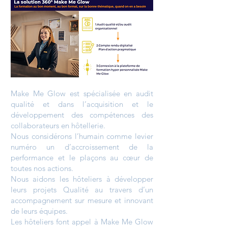
Make Me Glow est spécialisée en audit
qualité et dans l’acquisition et le
développement des compétences des
collaborateurs en hôtellerie.
Nous considérons l’humain comme levier
numéro un d’accroissement de la
performance et le plaçons au cœur de
toutes nos actions.
Nous aidons les hôteliers à développer
leurs projets Qualité au travers d’un
accompagnement sur mesure et innovant
de leurs équipes.
Les hôteliers font appel à Make Me Glow