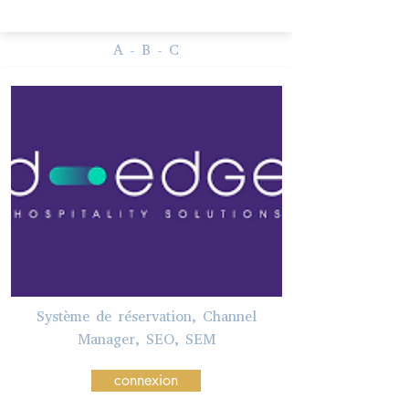
A - B - C
Système de réservation, Channel
Manager, SEO, SEM
connexion