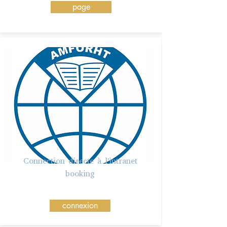
page
Connection directe à l'intranet
booking
connexion