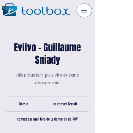
Eviivo - Guillaume
Sniady
Allez plus loin, plus vite et sans
compromis.
1er
contact
30 min
3
1er contact Gratuit
Gratuit
0
m
contact par mail lors de la demande de RDV
i
n